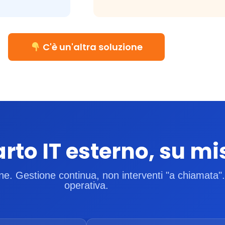
C'è un'altra soluzione
arto IT esterno, su mi
one. Gestione continua, non interventi "a chiamata
operativa.